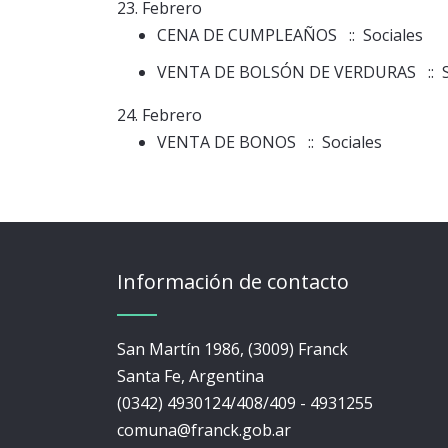
23. Febrero
CENA DE CUMPLEAÑOS
:: Sociales
VENTA DE BOLSÓN DE VERDURAS
:: 
24. Febrero
VENTA DE BONOS
:: Sociales
Información de contacto
San Martín 1986, (3009) Franck
Santa Fe, Argentina
(0342) 4930124/408/409 - 4931255
comuna@franck.gob.ar