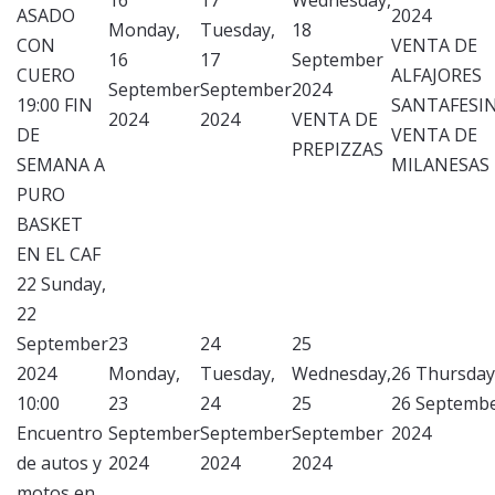
16
17
Wednesday,
ASADO
2024
Monday,
Tuesday,
18
CON
VENTA DE
16
17
September
CUERO
ALFAJORES
September
September
2024
19:00 FIN
SANTAFESI
2024
2024
VENTA DE
DE
VENTA DE
PREPIZZAS
SEMANA A
MILANESAS
PURO
BASKET
EN EL CAF
22
Sunday,
22
September
23
24
25
2024
Monday,
Tuesday,
Wednesday,
26
Thursday
10:00
23
24
25
26 Septemb
Encuentro
September
September
September
2024
de autos y
2024
2024
2024
motos en