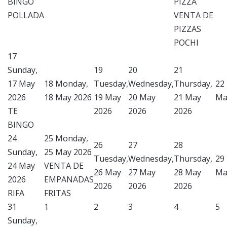
BINGO
PIZZA
POLLADA
VENTA DE
PIZZAS
POCHI
17
Sunday,
19
20
21
17 May
18
Monday,
Tuesday,
Wednesday,
Thursday,
22
2026
18 May 2026
19 May
20 May
21 May
Ma
TE
2026
2026
2026
BINGO
24
25
Monday,
26
27
28
Sunday,
25 May 2026
Tuesday,
Wednesday,
Thursday,
29
24 May
VENTA DE
26 May
27 May
28 May
Ma
2026
EMPANADAS
2026
2026
2026
RIFA
FRITAS
31
1
2
3
4
5
Sunday,