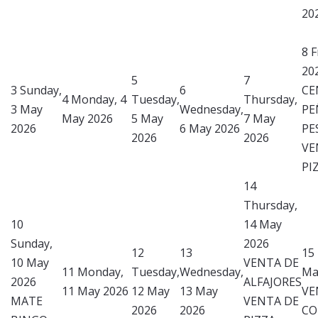
20
8
F
20
5
7
3
Sunday,
6
CE
4
Monday, 4
Tuesday,
Thursday,
3 May
Wednesday,
PE
May 2026
5 May
7 May
2026
6 May 2026
PE
2026
2026
VE
PI
14
Thursday,
10
14 May
Sunday,
2026
12
13
15
10 May
VENTA DE
11
Monday,
Tuesday,
Wednesday,
Ma
2026
ALFAJORES
11 May 2026
12 May
13 May
VE
MATE
VENTA DE
2026
2026
CO