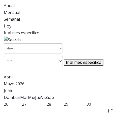
Anual
Mensual
Semanal
Hoy
Ir al mes específico
Ir al mes específico
Abril
Mayo 2026
Junio
Dom
Lun
Mar
Mié
Jue
Vie
Sáb
26
27
28
29
30
1
F