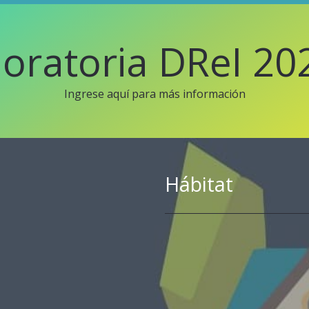
oratoria DReI 20
Ingrese aquí para más información
Hábitat